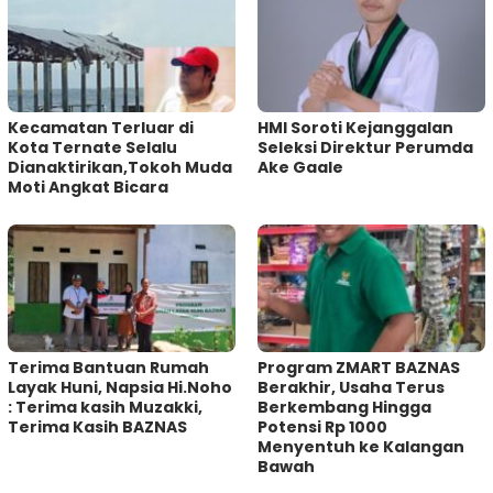
Kecamatan Terluar di
HMI Soroti Kejanggalan
Kota Ternate Selalu
Seleksi Direktur Perumda
Dianaktirikan,Tokoh Muda
Ake Gaale
Moti Angkat Bicara
Terima Bantuan Rumah
Program ZMART BAZNAS
Layak Huni, Napsia Hi.Noho
Berakhir, Usaha Terus
: Terima kasih Muzakki,
Berkembang Hingga
Terima Kasih BAZNAS
Potensi Rp 1000
Menyentuh ke Kalangan
Bawah