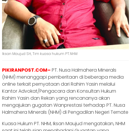
Iksan Maujud SH, Tim kuasa hukum PT.NHM
PIKIRANPOST.COM–
PT. Nusa Halmahera Minerals
(NHM) menanggapi pemberitaan di beberapa media
online terkait pernyataan dari Rahim Yasin melalui
Kantor Advokat/Pengacara dan Konsultan Hukum
Rahim Yasin dan Rekan yang rencananya akan
mengajukan gugatan Wanprestasi terhadap PT. Nusa
Halmahera Minerals (NHM) di Pengadilan Negeri Ternate
Kuasa Hukum PT. NHM, Iksan Maujud mengatakan, NHM
saat ini telah siap menghadapi Gugatan yang