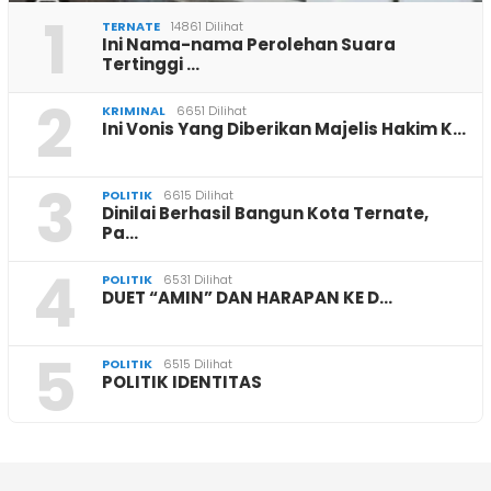
1
TERNATE
14861 Dilihat
Ini Nama-nama Perolehan Suara
Tertinggi …
2
KRIMINAL
6651 Dilihat
Ini Vonis Yang Diberikan Majelis Hakim K…
3
POLITIK
6615 Dilihat
Dinilai Berhasil Bangun Kota Ternate,
Pa…
4
POLITIK
6531 Dilihat
DUET “AMIN” DAN HARAPAN KE D…
5
POLITIK
6515 Dilihat
POLITIK IDENTITAS