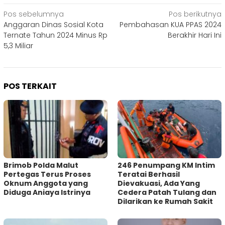
Navigasi
Pos sebelumnya
Pos berikutnya
Anggaran Dinas Sosial Kota
Pembahasan KUA PPAS 2024
pos
Ternate Tahun 2024 Minus Rp
Berakhir Hari Ini
5,3 Miliar
POS TERKAIT
Brimob Polda Malut
246 Penumpang KM Intim
Pertegas Terus Proses
Teratai Berhasil
Oknum Anggota yang
Dievakuasi, Ada Yang
Diduga Aniaya Istrinya
Cedera Patah Tulang dan
Dilarikan ke Rumah Sakit