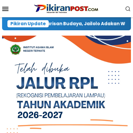
Loncat
Menu
ke
Mobile
konten
, Jailolo Adakan Workshop Tenun Tradisional “Singkap
Pikiran Update