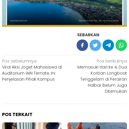
SEBARKAN
Navigasi
Pos sebelumnya
Pos berikutnya
Viral Aksi Joget Mahasiswa di
Memasuki Hari ke 4, Dua
pos
Auditorium IAIN Ternate, Ini
Korban Longboat
Penjelasan Pihak Kampus
Tenggelam di Perairan
Halbar Belum Juga
Ditemukan
POS TERKAIT