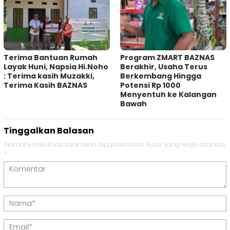
Terima Bantuan Rumah
Program ZMART BAZNAS
Layak Huni, Napsia Hi.Noho
Berakhir, Usaha Terus
: Terima kasih Muzakki,
Berkembang Hingga
Terima Kasih BAZNAS
Potensi Rp 1000
Menyentuh ke Kalangan
Bawah
Tinggalkan Balasan
Alamat email Anda tidak akan dipublikasikan.
Ruas yang wajib ditandai
*