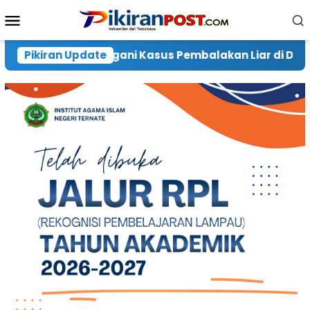
Loncat
Menu
ke
Mobile
konten
balakan Liar di Desa Waringi, Warga Harap Pelaku Dib
Pikiran Update