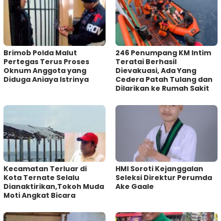
Brimob Polda Malut
246 Penumpang KM Intim
Pertegas Terus Proses
Teratai Berhasil
Oknum Anggota yang
Dievakuasi, Ada Yang
Diduga Aniaya Istrinya
Cedera Patah Tulang dan
Dilarikan ke Rumah Sakit
Kecamatan Terluar di
HMI Soroti Kejanggalan
Kota Ternate Selalu
Seleksi Direktur Perumda
Dianaktirikan,Tokoh Muda
Ake Gaale
Moti Angkat Bicara