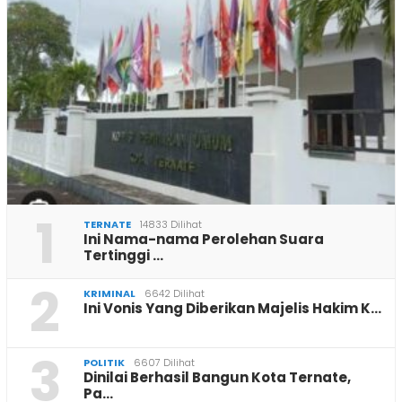
1
TERNATE
14833 Dilihat
Ini Nama-nama Perolehan Suara
Tertinggi …
2
KRIMINAL
6642 Dilihat
Ini Vonis Yang Diberikan Majelis Hakim K…
3
POLITIK
6607 Dilihat
Dinilai Berhasil Bangun Kota Ternate,
Pa…