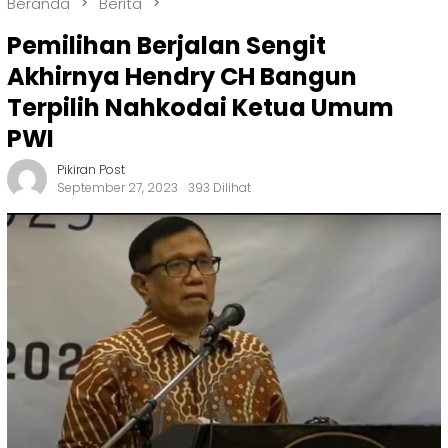
Beranda
Berita
Pemilihan Berjalan Sengit
Akhirnya Hendry CH Bangun
Terpilih Nahkodai Ketua Umum
PWI
Pikiran Post
September 27, 2023
393 Dilihat