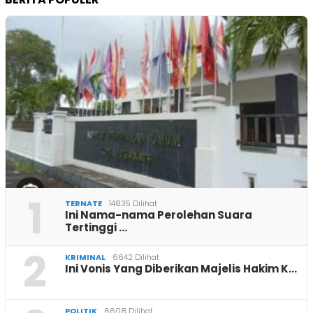
1
TERNATE
14835 Dilihat
Ini Nama-nama Perolehan Suara
Tertinggi …
2
KRIMINAL
6642 Dilihat
Ini Vonis Yang Diberikan Majelis Hakim K…
POLITIK
6608 Dilihat