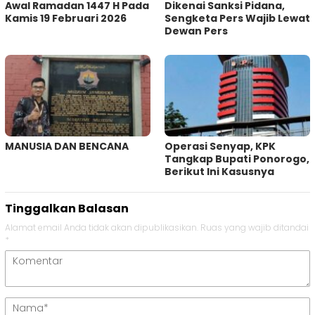
Awal Ramadan 1447 H Pada
Dikenai Sanksi Pidana,
Kamis 19 Februari 2026
Sengketa Pers Wajib Lewat
Dewan Pers
MANUSIA DAN BENCANA
Operasi Senyap, KPK
Tangkap Bupati Ponorogo,
Berikut Ini Kasusnya
Tinggalkan Balasan
Alamat email Anda tidak akan dipublikasikan.
Ruas yang wajib ditandai
*