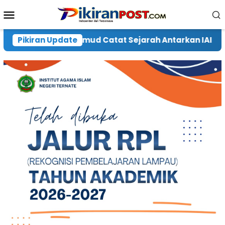
Loncat
Menu
ke
Mobile
konten
ah Antarkan IAIN Menjadi UIN Sultan Baabullah Ternat
Pikiran Update