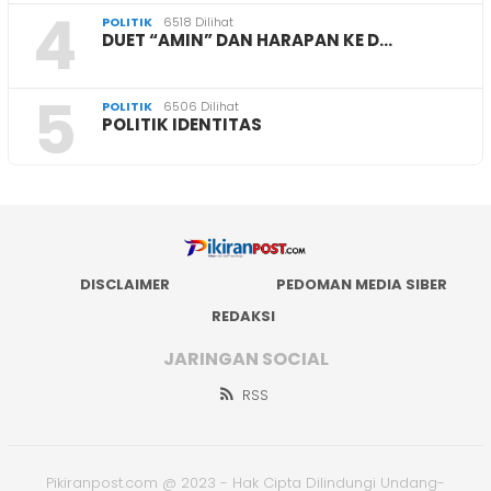
4
POLITIK
6518 Dilihat
DUET “AMIN” DAN HARAPAN KE D…
5
POLITIK
6506 Dilihat
POLITIK IDENTITAS
DISCLAIMER
PEDOMAN MEDIA SIBER
REDAKSI
JARINGAN SOCIAL
RSS
Pikiranpost.com @ 2023 - Hak Cipta Dilindungi Undang-