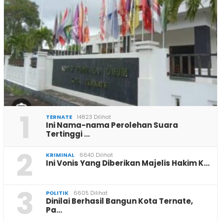
1
TERNATE
14823 Dilihat
Ini Nama-nama Perolehan Suara
Tertinggi …
2
KRIMINAL
6640 Dilihat
Ini Vonis Yang Diberikan Majelis Hakim K…
3
POLITIK
6605 Dilihat
Dinilai Berhasil Bangun Kota Ternate,
Pa…