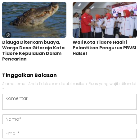
Diduga Diterkam buaya,
Wali Kota Tidore Hadiri
Warga Desa Gitaraja Kota
Pelantikan Pengurus PBVSI
Tidore Kepulauan Dalam
Halsel
Pencarian
Tinggalkan Balasan
Alamat email Anda tidak akan dipublikasikan.
Ruas yang wajib ditandai
*