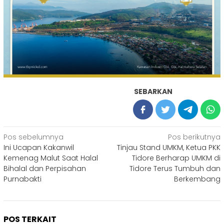
SEBARKAN
Navigasi
Pos sebelumnya
Pos berikutnya
Ini Ucapan Kakanwil
Tinjau Stand UMKM, Ketua PKK
pos
Kemenag Malut Saat Halal
Tidore Berharap UMKM di
Bihalal dan Perpisahan
Tidore Terus Tumbuh dan
Purnabakti
Berkembang
POS TERKAIT