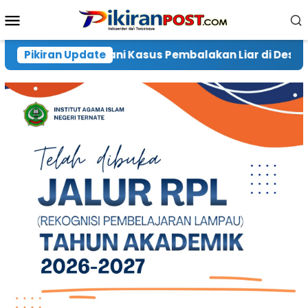
Loncat
Menu
ke
Mobile
konten
kan Liar di Desa Waringi, Warga Harap Pelaku Diberi
Pikiran Update