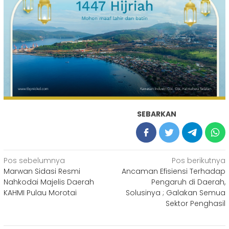
SEBARKAN
Navigasi
Pos sebelumnya
Pos berikutnya
Marwan Sidasi Resmi
Ancaman Efisiensi Terhadap
pos
Nahkodai Majelis Daerah
Pengaruh di Daerah,
KAHMI Pulau Morotai
Solusinya ; Galakan Semua
Sektor Penghasil