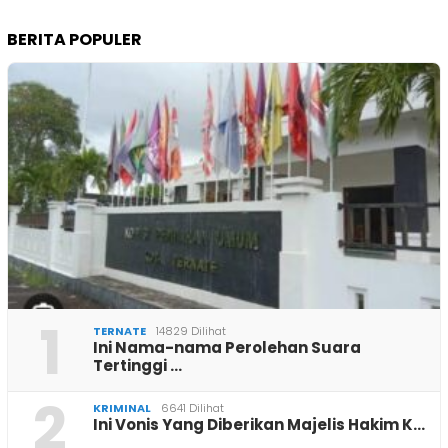
BERITA POPULER
1
TERNATE
14829 Dilihat
Ini Nama-nama Perolehan Suara
Tertinggi …
2
KRIMINAL
6641 Dilihat
Ini Vonis Yang Diberikan Majelis Hakim K…