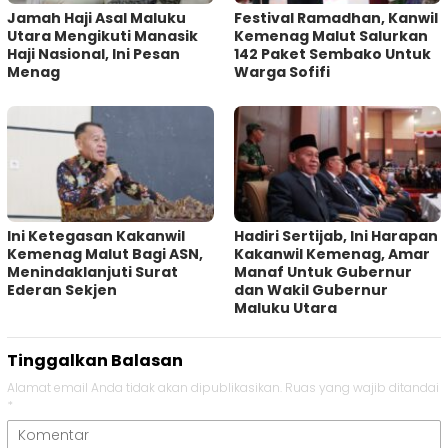
Jamah Haji Asal Maluku
Festival Ramadhan, Kanwil
Utara Mengikuti Manasik
Kemenag Malut Salurkan
Haji Nasional, Ini Pesan
142 Paket Sembako Untuk
Menag
Warga Sofifi
Ini Ketegasan Kakanwil
Hadiri Sertijab, Ini Harapan
Kemenag Malut Bagi ASN,
Kakanwil Kemenag, Amar
Menindaklanjuti Surat
Manaf Untuk Gubernur
Ederan Sekjen
dan Wakil Gubernur
Maluku Utara
Tinggalkan Balasan
Alamat email Anda tidak akan dipublikasikan.
Ruas yang wajib ditandai
*