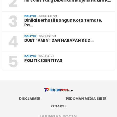
2
Ini Vonis Yang Diberikan Majelis Hakim K…
3
POLITIK
6608 Dilihat
Dinilai Berhasil Bangun Kota Ternate,
Pa…
4
POLITIK
6524 Dilihat
DUET “AMIN” DAN HARAPAN KE D…
5
POLITIK
6511 Dilihat
POLITIK IDENTITAS
DISCLAIMER
PEDOMAN MEDIA SIBER
REDAKSI
JARINGAN SOCIAL