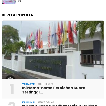
G…
BERITA POPULER
1
TERNATE
14835 Dilihat
Ini Nama-nama Perolehan Suara
Tertinggi …
KRIMINAL
6642 Dilihat