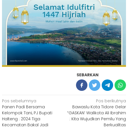
SEBARKAN
Navigasi
Pos sebelumnya
Pos berikutnya
Panen Padi Bersama
Bawaslu Kota Tidore Gelar
pos
Kelompok Tani, PJ Bupati
“GASKAN’ Walikota Ali Ibrahim
Halteng : 2024 Tiga
: Kita Wujudkan Pemilu Yang
Kecamatan Bakal Jadi
Berkualitas