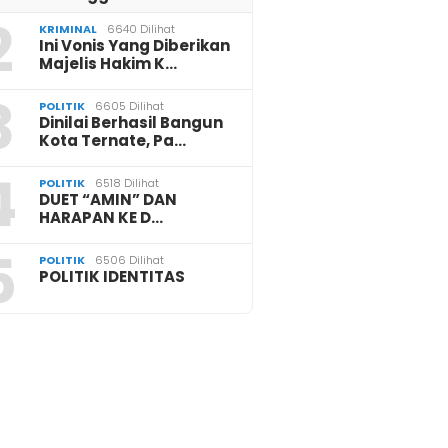
2
KRIMINAL
6640 Dilihat
Ini Vonis Yang Diberikan
Majelis Hakim K…
3
POLITIK
6605 Dilihat
Dinilai Berhasil Bangun
Kota Ternate, Pa…
4
POLITIK
6518 Dilihat
DUET “AMIN” DAN
HARAPAN KE D…
5
POLITIK
6506 Dilihat
POLITIK IDENTITAS