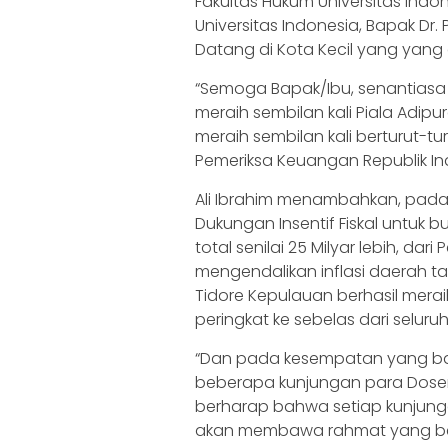
Fakultas Hukum Universitas Ind
Universitas Indonesia, Bapak Dr.
Datang di Kota Kecil yang yang a
“Semoga Bapak/Ibu, senantias
meraih sembilan kali Piala Adipu
meraih sembilan kali berturut-t
Pemeriksa Keuangan Republik Indo
Ali Ibrahim menambahkan, pada t
Dukungan Insentif Fiskal untuk
total senilai 25 Milyar lebih, dar
mengendalikan inflasi daerah t
Tidore Kepulauan berhasil merai
peringkat ke sebelas dari seluru
“Dan pada kesempatan yang baik 
beberapa kunjungan para Dosen
berharap bahwa setiap kunjunga
akan membawa rahmat yang bes