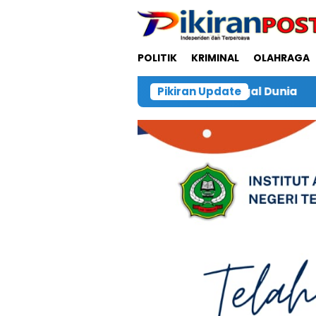
Loncat
ke
konten
POLITIK
KRIMINAL
OLAHRAGA
Ditemukan Meninggal Dunia
Pikiran Update
Selangkah Lagi Rekto