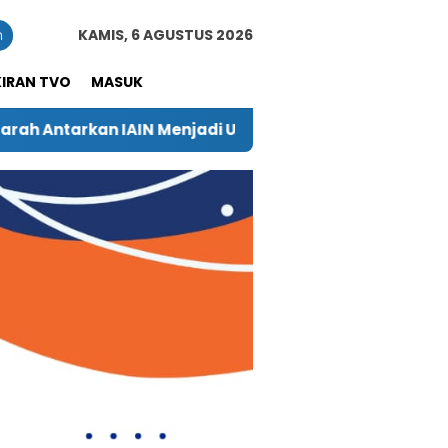
n
KAMIS, 6 AGUSTUS 2026
KIRAN TVO
MASUK
i UIN Sultan Baabullah Ternate
Ini Lokasi yang