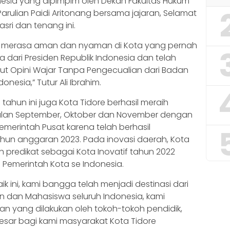
onesia yang dipimpim oleh Dekan Fakultas Hukum
 Parulian Paidi Aritonang bersama jajaran, Selamat
sri dan tenang ini.
a merasa aman dan nyaman di Kota yang pernah
ra dari Presiden Republik Indonesia dan telah
urut Opini Wajar Tanpa Pengecualian dari Badan
nesia,” Tutur Ali Ibrahim.
ahun ini juga Kota Tidore berhasil meraih
 bulan September, Oktober dan November dengan
i Pemerintah Pusat karena telah berhasil
ahun anggaran 2023. Pada inovasi daerah, Kota
h predikat sebagai Kota Inovatif tahun 2022
h Pemerintah Kota se Indonesia.
ini, kami bangga telah menjadi destinasi dari
 dan Mahasiswa seluruh Indonesia, kami
n yang dilakukan oleh tokoh-tokoh pendidik,
ar bagi kami masyarakat Kota Tidore