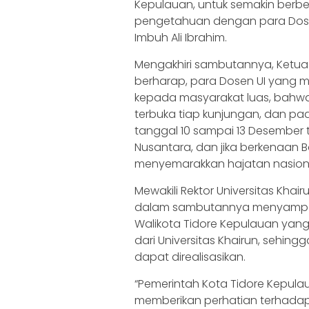
Kepulauan, untuk semakin ber
pengetahuan dengan para Dosen
Imbuh Ali Ibrahim.
Mengakhiri sambutannya, Ketua A
berharap, para Dosen UI yang 
kepada masyarakat luas, bahwa
terbuka tiap kunjungan, dan 
tanggal 10 sampai 13 Desember 
Nusantara, dan jika berkenaan 
menyemarakkan hajatan nasiona
Mewakili Rektor Universitas Khai
dalam sambutannya menyampai
Walikota Tidore Kepulauan yang
dari Universitas Khairun, sehi
dapat direalisasikan.
“Pemerintah Kota Tidore Kepulaua
memberikan perhatian terhadap 