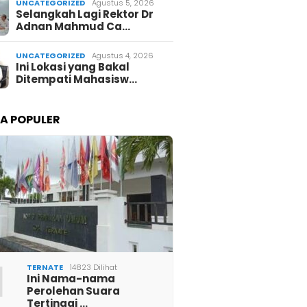
UNCATEGORIZED
Agustus 5, 2026
Selangkah Lagi Rektor Dr
Adnan Mahmud Ca…
UNCATEGORIZED
Agustus 4, 2026
Ini Lokasi yang Bakal
Ditempati Mahasisw…
TA POPULER
1
TERNATE
14823 Dilihat
Ini Nama-nama
Perolehan Suara
Tertinggi …