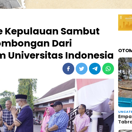
re Kepulauan Sambut
ombongan Dari
OTOM
 Universitas Indonesia
UNCATE
Empat
Tabr