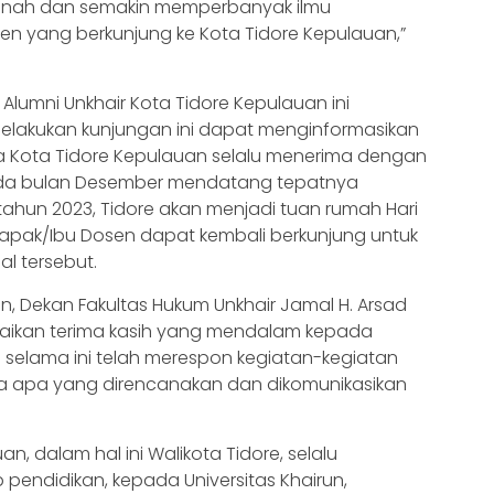
benah dan semakin memperbanyak ilmu
 yang berkunjung ke Kota Tidore Kepulauan,”
lumni Unkhair Kota Tidore Kepulauan ini
melakukan kunjungan ini dapat menginformasikan
 Kota Tidore Kepulauan selalu menerima dengan
pada bulan Desember mendatang tepatnya
tahun 2023, Tidore akan menjadi tuan rumah Hari
Bapak/Ibu Dosen dapat kembali berkunjung untuk
l tersebut.
run, Dekan Fakultas Hukum Unkhair Jamal H. Arsad
kan terima kasih yang mendalam kepada
 selama ini telah merespon kegiatan-kegiatan
ngga apa yang direncanakan dan dikomunikasikan
n, dalam hal ini Walikota Tidore, selalu
pendidikan, kepada Universitas Khairun,