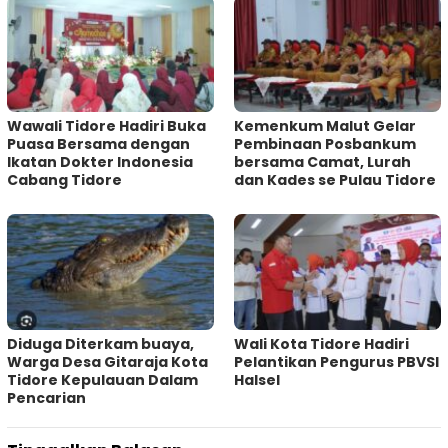
Wawali Tidore Hadiri Buka
Kemenkum Malut Gelar
Puasa Bersama dengan
Pembinaan Posbankum
Ikatan Dokter Indonesia
bersama Camat, Lurah
Cabang Tidore
dan Kades se Pulau Tidore
Diduga Diterkam buaya,
Wali Kota Tidore Hadiri
Warga Desa Gitaraja Kota
Pelantikan Pengurus PBVSI
Tidore Kepulauan Dalam
Halsel
Pencarian