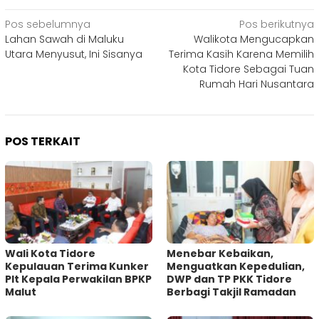
Navigasi
Pos sebelumnya
Pos berikutnya
Lahan Sawah di Maluku
Walikota Mengucapkan
pos
Utara Menyusut, Ini Sisanya
Terima Kasih Karena Memilih
Kota Tidore Sebagai Tuan
Rumah Hari Nusantara
POS TERKAIT
Wali Kota Tidore
Menebar Kebaikan,
Kepulauan Terima Kunker
Menguatkan Kepedulian,
Plt Kepala Perwakilan BPKP
DWP dan TP PKK Tidore
Malut
Berbagi Takjil Ramadan