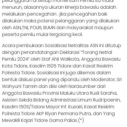
pelanggaran di setiap momentum Pemilu itu mulai
menurun, alasannya ukuran kinerja bawaslu adalah
melakukan pencegahan . jika pencegahan baik
dilakukan maka potensi pelanggaran yang dilakukan
oleh ASN,TNI, POLRI, BUMN dan masyarakat maupun
peserta pemilu mulai tergolong kecil.
Acara pembukaan Sosialisasi Netralitas ASN ini ditutup
dengan penandatangan Deklarasi “Torang Netral
Pemilu 2024” oleh Staf Ahli Walikota, Anggota Bawaslu
Kota Tidore, Kasdim 1505 Tidore dan Kasat Reskrim
Polresta Tidore. Sosialisasi ini juga dikemas dalam
bentuk diskusi panel yang dipandu oleh Moderator, Sri
Wahyuni Tamrin dan diisi oleh Narasumber dari
Anggota Bawaslu Provinsi Maluku Utara Rusli Saraha,
Asisten Sekda Bidang Administrasi Umum Rudi Ipaenin,
Kasdim 1505/Tidore Mayor Inf. Kusairi, Kasat Reskrim
Polresta Tidore AKP Riyan Permana Putra, dan Yang
Mewakili Kajari Tidore Gama Palias.(*)