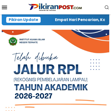
Loncat
Menu
ke
Mobile
konten
i Pencarian, Korban Tabrakan Longboat Di Perairan Ta
Pikiran Update