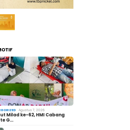
OTIF
GORIZED
Agustus 7, 2026
t Milad ke-62, HMI Cabang
te G…