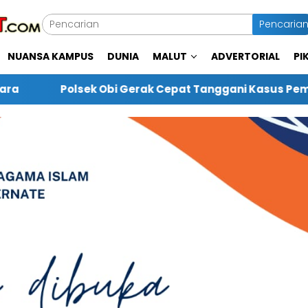
Pencaria
NUANSA KAMPUS
DUNIA
MALUT
ADVERTORIAL
PI
epat Tanggani Kasus Pembalakan Liar di Desa Waringi,