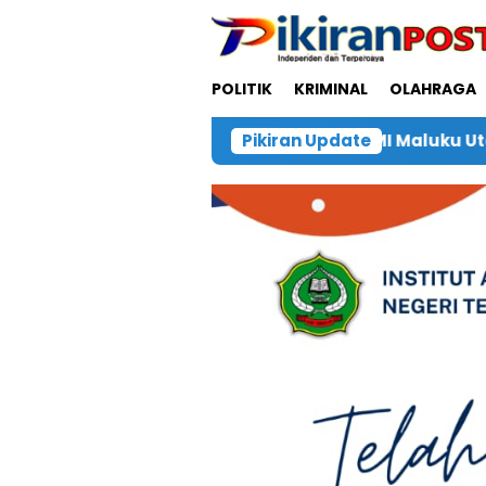
Loncat
ke
konten
POLITIK
KRIMINAL
OLAHRAGA
ah Bersama PMI Maluku Utara
Pikiran Update
Polsek Obi Gerak C