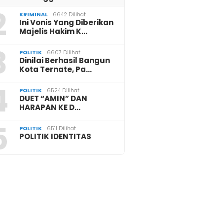
2
KRIMINAL
6642 Dilihat
Ini Vonis Yang Diberikan
Majelis Hakim K…
3
POLITIK
6607 Dilihat
Dinilai Berhasil Bangun
Kota Ternate, Pa…
4
POLITIK
6524 Dilihat
DUET “AMIN” DAN
HARAPAN KE D…
5
POLITIK
6511 Dilihat
POLITIK IDENTITAS