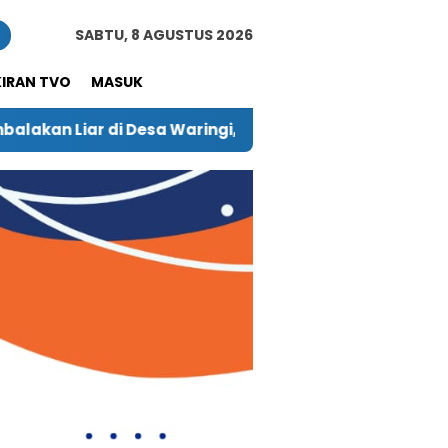
n
SABTU, 8 AGUSTUS 2026
KIRAN TVO
MASUK
 Warga Harap Pelaku Diberi Hukuman Berat
Empat