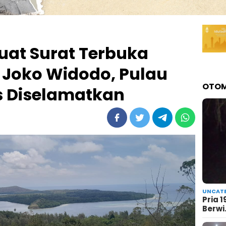
uat Surat Terbuka
 Joko Widodo, Pulau
OTOM
s Diselamatkan
UNCATE
Pria 
Berw