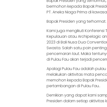
Bapak Presiden yang terhormat
bermohon kepada Bapak Presid
PT. Aneka Niaga Prima di kawasa
Bapak Presiden yang terhormat.
Kami juga mengikuti Konferensi 
Kepulauan atau Archipelagic and
2023 di Bali Nusa Dua Convention
Swasta. Salah satu poin pentin
pencemaran laut. Maka tentunya
di Pulau Fau akan terjadi pence
Apalagi Pulau Fau adalah pula
melakukan aktivitas mata pencah
memohon kepada Bapak Preside
pertambangan di Pulau Fau..
Demikian yang dapat kami samp
Presiden dalam setiap aktivitas