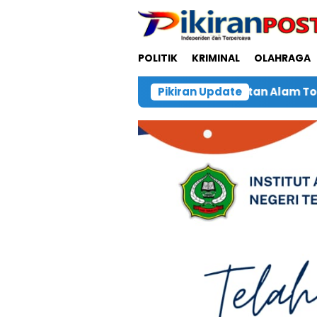
Loncat
ke
konten
POLITIK
KRIMINAL
OLAHRAGA
 Air Terjun Jembatan Alam Tobelo
Pikiran Update
Kukuhkan Peng