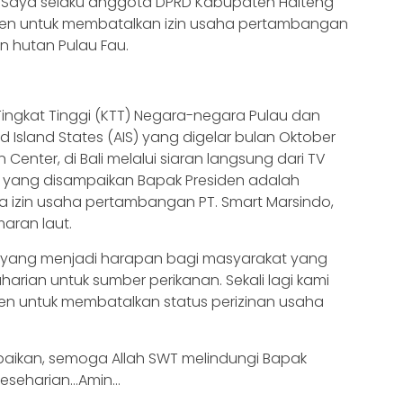
, Saya selaku anggota DPRD Kabupaten Halteng
en untuk membatalkan izin usaha pertambangan
n hutan Pulau Fau.
Tingkat Tinggi (KTT) Negara-negara Pulau dan
 Island States (AIS) yang digelar bulan Oktober
 Center, di Bali melalui siaran langsung dari TV
g yang disampaikan Bapak Presiden adalah
 izin usaha pertambangan PT. Smart Marsindo,
maran laut.
u yang menjadi harapan bagi masyarakat yang
arian untuk sumber perikanan. Sekali lagi kami
n untuk membatalkan status perizinan usaha
aikan, semoga Allah SWT melindungi Bapak
 keseharian…Amin…