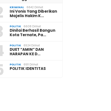
2
KRIMINAL
6642 Dilihat
Ini Vonis Yang Diberikan
Majelis Hakim K…
3
POLITIK
6608 Dilihat
Dinilai Berhasil Bangun
Kota Ternate, Pa…
4
POLITIK
6524 Dilihat
DUET “AMIN” DAN
HARAPAN KE D…
5
POLITIK
6511 Dilihat
POLITIK IDENTITAS