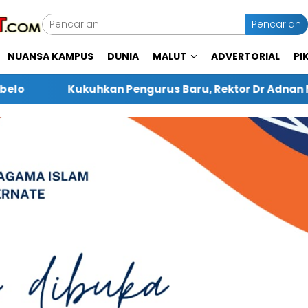
Pencarian
NUANSA KAMPUS
DUNIA
MALUT
ADVERTORIAL
PI
urus Baru, Rektor Dr Adnan Mahmud Ingin DWP IAIN Tern