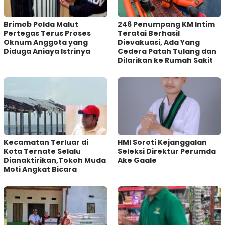
Brimob Polda Malut
246 Penumpang KM Intim
Pertegas Terus Proses
Teratai Berhasil
Oknum Anggota yang
Dievakuasi, Ada Yang
Diduga Aniaya Istrinya
Cedera Patah Tulang dan
Dilarikan ke Rumah Sakit
Kecamatan Terluar di
HMI Soroti Kejanggalan
Kota Ternate Selalu
Seleksi Direktur Perumda
Dianaktirikan,Tokoh Muda
Ake Gaale
Moti Angkat Bicara