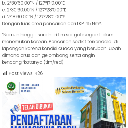
b. 2°30’60.00″N / 127°17’0.00″E
c. 2°30’60.00″N / 127°28’0.00″E
d. 2°18’60.00″N / 127°28’0.00″E
Dengan luas area pencarian dari LKP 45 Nm².
“Namun hingga sore hari tim sar gabungan belum
menemukan korban. Pencarian sedikit terkendala di
lapangan karena kondisi cuaca yang berubah-ubah
dimana arus dan gelombang serta angin
kencang,”katanya.(tim/red)
Post Views:
426