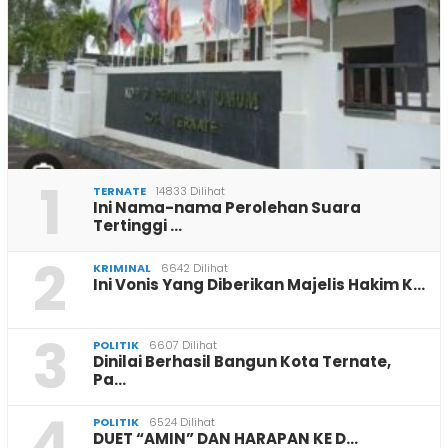
1
TERNATE
14833 Dilihat
Ini Nama-nama Perolehan Suara
Tertinggi …
2
KRIMINAL
6642 Dilihat
Ini Vonis Yang Diberikan Majelis Hakim K…
3
POLITIK
6607 Dilihat
Dinilai Berhasil Bangun Kota Ternate,
Pa…
4
POLITIK
6524 Dilihat
DUET “AMIN” DAN HARAPAN KE D…