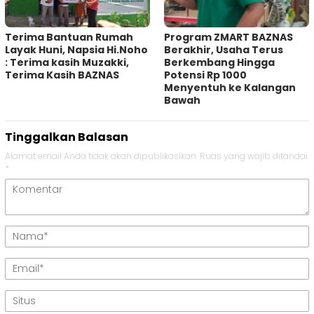
Terima Bantuan Rumah
Program ZMART BAZNAS
Layak Huni, Napsia Hi.Noho
Berakhir, Usaha Terus
: Terima kasih Muzakki,
Berkembang Hingga
Terima Kasih BAZNAS
Potensi Rp 1000
Menyentuh ke Kalangan
Bawah
Tinggalkan Balasan
Alamat email Anda tidak akan dipublikasikan.
Ruas yang wajib ditandai
*