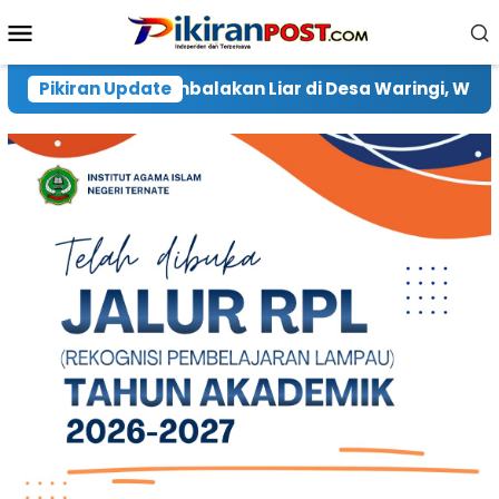
Loncat
Menu
ke
Mobile
konten
di Desa Waringi, Warga Harap Pelaku Diberi Hukuman B
Pikiran Update