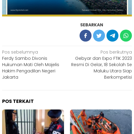
SEBARKAN
Navigasi
Pos sebelumnya
Pos berikutnya
Ferdy Sambo Divonis
Gebyar dan Expo FTIK 2023
pos
Hukuman Mati Oleh Majelis
Resmi Di Gelar, 18 Sekolah Se
Hakim Pengadilan Negeri
Maluku Utara Siap
Jakarta
Berkompetisi
POS TERKAIT