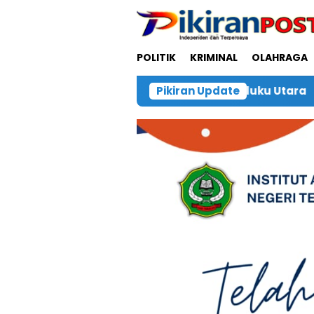
Loncat
ke
konten
POLITIK
KRIMINAL
OLAHRAGA
Bersama PMI Maluku Utara
Pikiran Update
Polsek Obi Gerak Cepa