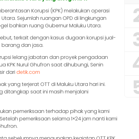
berantasan Korupsi (KPK) melakukan operasi
 Utara. Sejumlah ruangan OPD di lingkungan
egel bahkan ruang Gubernur Maluku Utara.
but, terkait dengan kasus dugaan korupsi jual-
 barang dan jasa.
orupsi lelang jabatan dan proyek pengadaan
tua KPK Nurul Ghufron saat dihubungi, Senin
ir dari
detik.com
 yang terjerat OTT di Maluku Utara hari ini.
ditangkap saat ini masih menjalani
kukan pemeriksaan terhadap pihak yang kami
etelah pemeriksaan selama 1×24 jam nanti kami
hufron.
wata sebelumnya mengungkap kegiatan OTT KPK