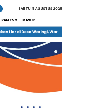
n
SABTU, 8 AGUSTUS 2026
KIRAN TVO
MASUK
rga Harap Pelaku Diberi Hukuman Berat
Empat Ha