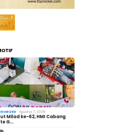
OTIF
GORIZED
Agustus 7, 2026
t Milad ke-62, HMI Cabang
te G…