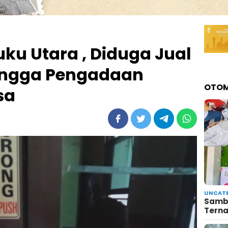
uku Utara , Diduga Jual
Hingga Pengadaan
OTOM
sa
UNCATE
Sambu
Terna