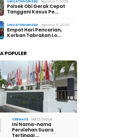
UNCATEGORIZED
Agustus 7, 2026
Polsek Obi Gerak Cepat
Tanggani Kasus Pe…
UNCATEGORIZED
Agustus 6, 2026
Empat Hari Pencarian,
Korban Tabrakan Lo…
TA POPULER
1
TERNATE
14833 Dilihat
Ini Nama-nama
Perolehan Suara
Tertinggi …