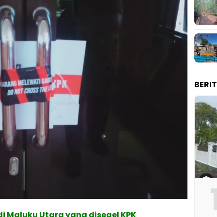
BERI
di Maluku Utara yang disegel KPK