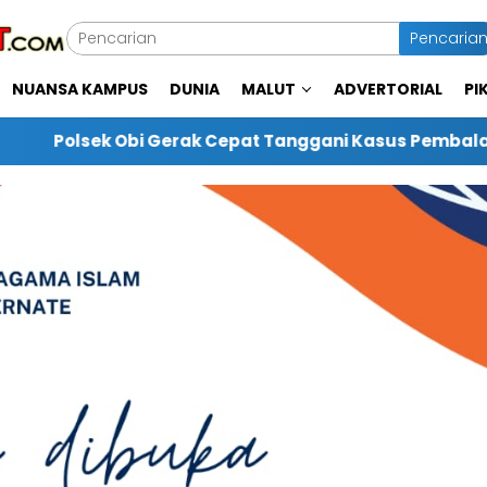
Pencaria
NUANSA KAMPUS
DUNIA
MALUT
ADVERTORIAL
PI
t Tanggani Kasus Pembalakan Liar di Desa Waringi, Wa