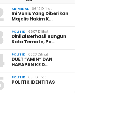
2
KRIMINAL
6642 Dilihat
Ini Vonis Yang Diberikan
Majelis Hakim K…
3
POLITIK
6607 Dilihat
Dinilai Berhasil Bangun
Kota Ternate, Pa…
4
POLITIK
6523 Dilihat
DUET “AMIN” DAN
HARAPAN KE D…
5
POLITIK
6511 Dilihat
POLITIK IDENTITAS