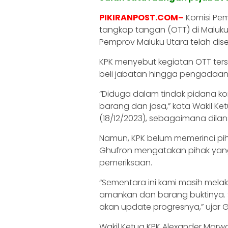
PIKIRANPOST.COM–
Komisi Pem
tangkap tangan (OTT) di Maluku
Pemprov Maluku Utara telah dis
KPK menyebut kegiatan OTT terse
beli jabatan hingga pengadaan
“Diduga dalam tindak pidana k
barang dan jasa,” kata Wakil Ke
(18/12/2023), sebagaimana dilans
Namun, KPK belum memerinci pihak
Ghufron mengatakan pihak yang 
pemeriksaan.
“Sementara ini kami masih mela
amankan dan barang buktinya. S
akan update progresnya,” ujar G
Wakil Ketua KPK Alexander Mar