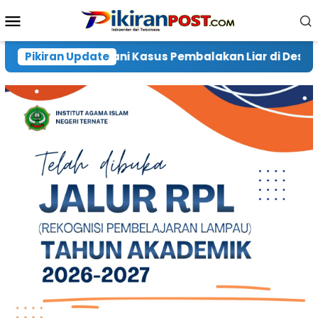
Loncat
Menu
ke
Mobile
konten
an Liar di Desa Waringi, Warga Harap Pelaku Diberi H
Pikiran Update