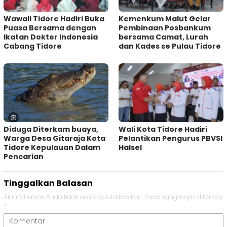
Wawali Tidore Hadiri Buka
Kemenkum Malut Gelar
Puasa Bersama dengan
Pembinaan Posbankum
Ikatan Dokter Indonesia
bersama Camat, Lurah
Cabang Tidore
dan Kades se Pulau Tidore
Diduga Diterkam buaya,
Wali Kota Tidore Hadiri
Warga Desa Gitaraja Kota
Pelantikan Pengurus PBVSI
Tidore Kepulauan Dalam
Halsel
Pencarian
Tinggalkan Balasan
Alamat email Anda tidak akan dipublikasikan.
Ruas yang wajib ditandai
*