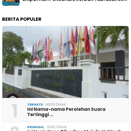
BERITA POPULER
1
TERNATE
14833 Dilihat
Ini Nama-nama Perolehan Suara
Tertinggi …
KRIMINAL
6642 Dilihat