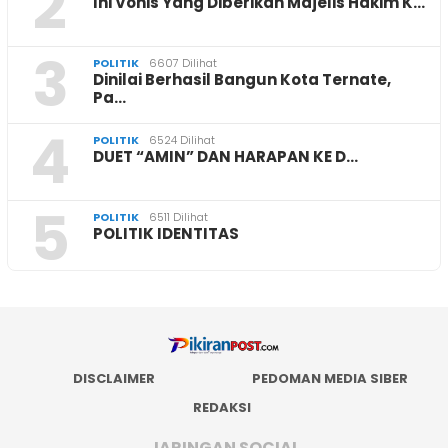
2
Ini Vonis Yang Diberikan Majelis Hakim K…
3
POLITIK
6607 Dilihat
Dinilai Berhasil Bangun Kota Ternate,
Pa…
4
POLITIK
6524 Dilihat
DUET “AMIN” DAN HARAPAN KE D…
5
POLITIK
6511 Dilihat
POLITIK IDENTITAS
DISCLAIMER
PEDOMAN MEDIA SIBER
REDAKSI
JARINGAN SOCIAL