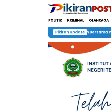
Loncat
ke
konten
POLITIK
KRIMINAL
OLAHRAGA
lar Donor Darah Bersama PMI Maluku Utara
Pikiran Update
Pols