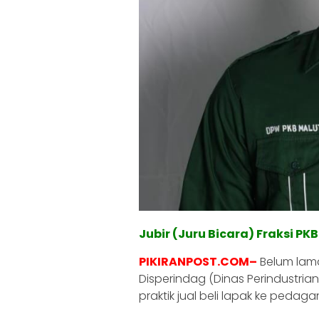
Jubir (Juru Bicara) Fraksi PK
PIKIRANPOST.COM–
Belum lama
Disperindag (Dinas Perindustri
praktik jual beli lapak ke pedag