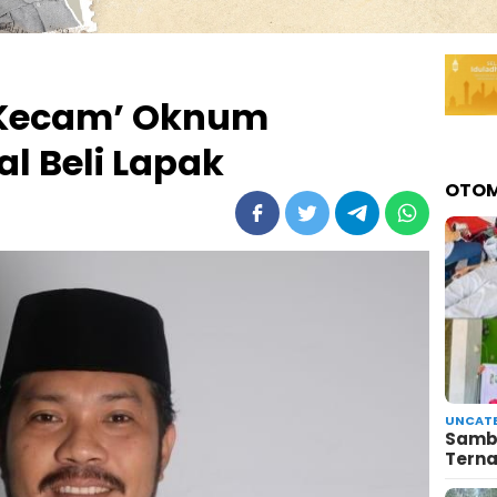
‘Kecam’ Oknum
l Beli Lapak
OTOM
UNCATE
Sambu
Terna