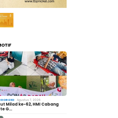
OTIF
GORIZED
Agustus 7, 2026
t Milad ke-62, HMI Cabang
te G…