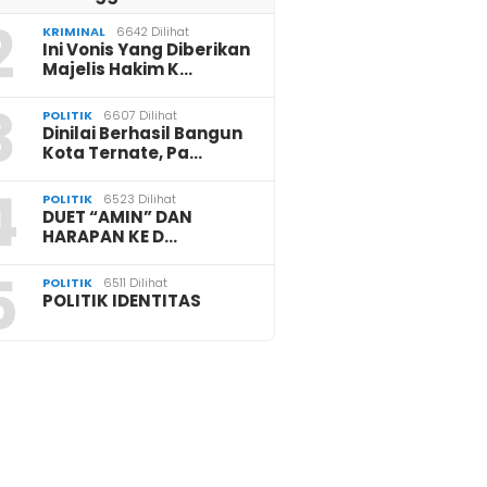
2
KRIMINAL
6642 Dilihat
Ini Vonis Yang Diberikan
Majelis Hakim K…
3
POLITIK
6607 Dilihat
Dinilai Berhasil Bangun
Kota Ternate, Pa…
4
POLITIK
6523 Dilihat
DUET “AMIN” DAN
HARAPAN KE D…
5
POLITIK
6511 Dilihat
POLITIK IDENTITAS