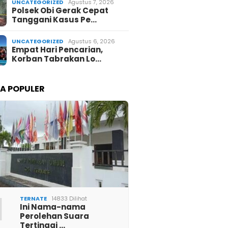
UNCATEGORIZED
Agustus 7, 2026
Polsek Obi Gerak Cepat
Tanggani Kasus Pe…
UNCATEGORIZED
Agustus 6, 2026
Empat Hari Pencarian,
Korban Tabrakan Lo…
TA POPULER
1
TERNATE
14833 Dilihat
Ini Nama-nama
Perolehan Suara
Tertinggi …