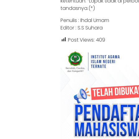
ketentuan. “Lapak tidak di perbol
tandasnya.(*)
Penulis : Ihdal Umam
Editor : S.S Suhara
Post Views:
409