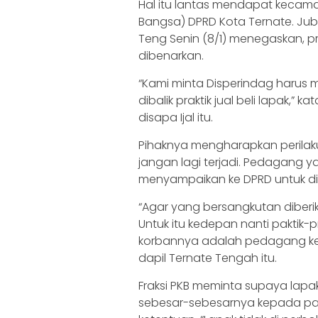
Hal itu lantas mendapat kecaman
Bangsa) DPRD Kota Ternate. Jubir 
Teng Senin (8/1) menegaskan, prakt
dibenarkan.
“Kami minta Disperindag harus 
dibalik praktik jual beli lapak,”
disapa Ijal itu.
Pihaknya mengharapkan perilak
jangan lagi terjadi. Pedagang y
menyampaikan ke DPRD untuk diti
“Agar yang bersangkutan diberik
Untuk itu kedepan nanti paktik-prak
korbannya adalah pedagang kecil
dapil Ternate Tengah itu.
Fraksi PKB meminta supaya lapak
sebesar-sebesarnya kepada pa