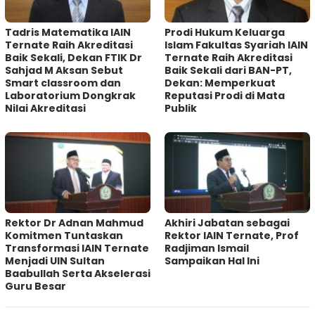
Tadris Matematika IAIN
Prodi Hukum Keluarga
Ternate Raih Akreditasi
Islam Fakultas Syariah IAIN
Baik Sekali, Dekan FTIK Dr
Ternate Raih Akreditasi
Sahjad M Aksan Sebut
Baik Sekali dari BAN-PT,
Smart classroom dan
Dekan: Memperkuat
Laboratorium Dongkrak
Reputasi Prodi di Mata
Nilai Akreditasi
Publik
Rektor Dr Adnan Mahmud
Akhiri Jabatan sebagai
Komitmen Tuntaskan
Rektor IAIN Ternate, Prof
Transformasi IAIN Ternate
Radjiman Ismail
Menjadi UIN Sultan
Sampaikan Hal Ini
Baabullah Serta Akselerasi
Guru Besar