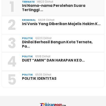
1
TERNATE
14823 Dilihat
Ini Nama-nama Perolehan Suara
Tertinggi …
2
KRIMINAL
6638 Dilihat
Ini Vonis Yang Diberikan Majelis Hakim K…
3
POLITIK
6603 Dilihat
Dinilai Berhasil Bangun Kota Ternate,
Pa…
4
POLITIK
6518 Dilihat
DUET “AMIN” DAN HARAPAN KE D…
5
POLITIK
6505 Dilihat
POLITIK IDENTITAS