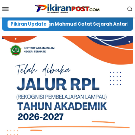
Loncat
Menu
ke
Mobile
konten
atat Sejarah Antarkan IAIN Menjadi UIN Sultan Baabul
Pikiran Update