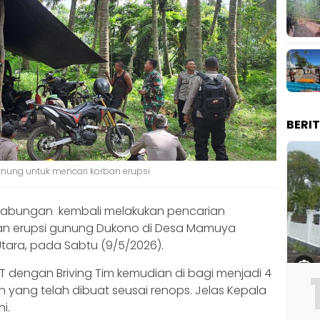
BERI
nung untuk mencari korban erupsi
 gabungan kembali melakukan pencarian
ban erupsi gunung Dukono di Desa Mamuya
tara, pada Sabtu (9/5/2026).
IT dengan Briving Tim kemudian di bagi menjadi 4
n yang telah dibuat seusai renops. Jelas Kepala
i.