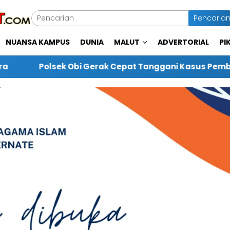
Pencaria
NUANSA KAMPUS
DUNIA
MALUT
ADVERTORIAL
PI
rak Cepat Tanggani Kasus Pembalakan Liar di Desa War