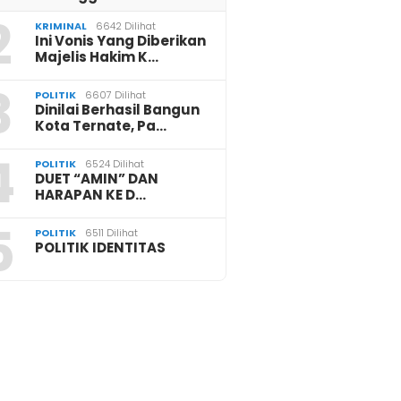
2
KRIMINAL
6642 Dilihat
Ini Vonis Yang Diberikan
Majelis Hakim K…
3
POLITIK
6607 Dilihat
Dinilai Berhasil Bangun
Kota Ternate, Pa…
4
POLITIK
6524 Dilihat
DUET “AMIN” DAN
HARAPAN KE D…
5
POLITIK
6511 Dilihat
POLITIK IDENTITAS