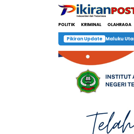
Loncat
ke
konten
POLITIK
KRIMINAL
OLAHRAGA
 Darah Bersama PMI Maluku Utara
Pikiran Update
Polsek Obi Ge