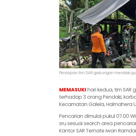
Persiapan tim SAR gabungan mendaki gu
MEMASUKI
hari kedua, tim SAR
terhadap 3 orang Pendaki, kor
Kecamatan Galela, Halmahera U
Pencarian dimulai pukul 07.00 W
sru sesuai search area pencaria
Kantor SAR Ternate Iwan Ramdan