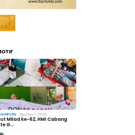
OTIF
GORIZED
Agustus 7, 2026
t Milad ke-62, HMI Cabang
te G…