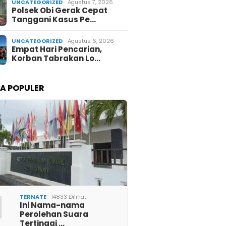
UNCATEGORIZED
Agustus 7, 2026
Polsek Obi Gerak Cepat
Tanggani Kasus Pe…
UNCATEGORIZED
Agustus 6, 2026
Empat Hari Pencarian,
Korban Tabrakan Lo…
TA POPULER
1
TERNATE
14833 Dilihat
Ini Nama-nama
Perolehan Suara
Tertinggi …