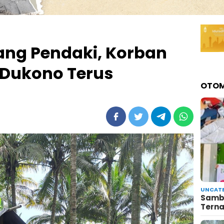
ang Pendaki, Korban
 Dukono Terus
OTOM
UNCATE
Sambu
Terna