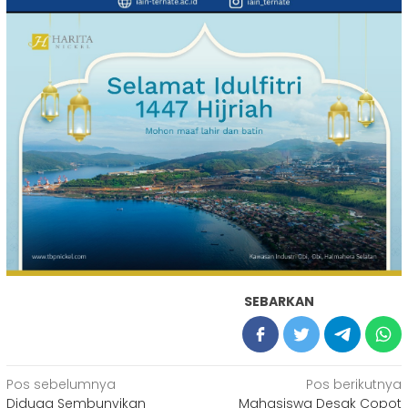
SEBARKAN
Navigasi
Pos sebelumnya
Pos berikutnya
Diduga Sembunyikan
Mahasiswa Desak Copot