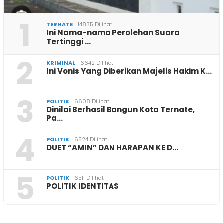
1
TERNATE
14835 Dilihat
Ini Nama-nama Perolehan Suara
Tertinggi …
2
KRIMINAL
6642 Dilihat
Ini Vonis Yang Diberikan Majelis Hakim K…
3
POLITIK
6608 Dilihat
Dinilai Berhasil Bangun Kota Ternate,
Pa…
4
POLITIK
6524 Dilihat
DUET “AMIN” DAN HARAPAN KE D…
5
POLITIK
6511 Dilihat
POLITIK IDENTITAS