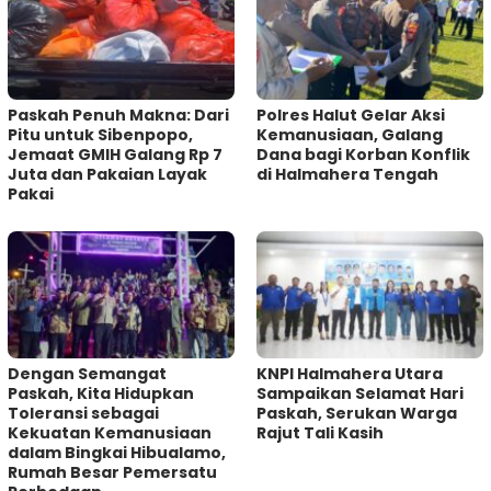
Paskah Penuh Makna: Dari
Polres Halut Gelar Aksi
Pitu untuk Sibenpopo,
Kemanusiaan, Galang
Jemaat GMIH Galang Rp 7
Dana bagi Korban Konflik
Juta dan Pakaian Layak
di Halmahera Tengah
Pakai
Dengan Semangat
KNPI Halmahera Utara
Paskah, Kita Hidupkan
Sampaikan Selamat Hari
Toleransi sebagai
Paskah, Serukan Warga
Kekuatan Kemanusiaan
Rajut Tali Kasih
dalam Bingkai Hibualamo,
Rumah Besar Pemersatu