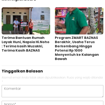
Terima Bantuan Rumah
Program ZMART BAZNAS
Layak Huni, Napsia Hi.Noho
Berakhir, Usaha Terus
: Terima kasih Muzakki,
Berkembang Hingga
Terima Kasih BAZNAS
Potensi Rp 1000
Menyentuh ke Kalangan
Bawah
Tinggalkan Balasan
Alamat email Anda tidak akan dipublikasikan.
Ruas yang wajib ditandai
*