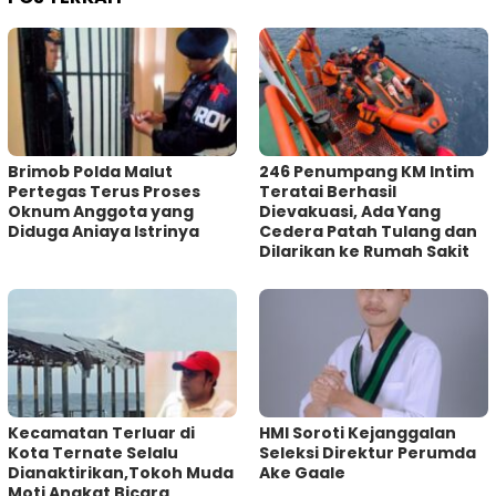
Brimob Polda Malut
246 Penumpang KM Intim
Pertegas Terus Proses
Teratai Berhasil
Oknum Anggota yang
Dievakuasi, Ada Yang
Diduga Aniaya Istrinya
Cedera Patah Tulang dan
Dilarikan ke Rumah Sakit
Kecamatan Terluar di
HMI Soroti Kejanggalan
Kota Ternate Selalu
Seleksi Direktur Perumda
Dianaktirikan,Tokoh Muda
Ake Gaale
Moti Angkat Bicara