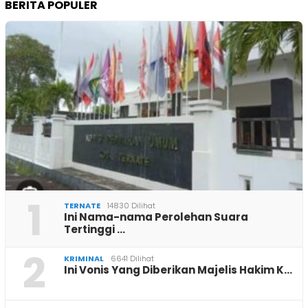
BERITA POPULER
1
TERNATE
14830 Dilihat
Ini Nama-nama Perolehan Suara
Tertinggi …
2
KRIMINAL
6641 Dilihat
Ini Vonis Yang Diberikan Majelis Hakim K…