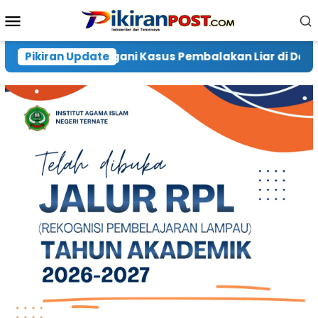
Loncat
Menu
ke
Mobile
konten
alakan Liar di Desa Waringi, Warga Harap Pelaku Dib
Pikiran Update