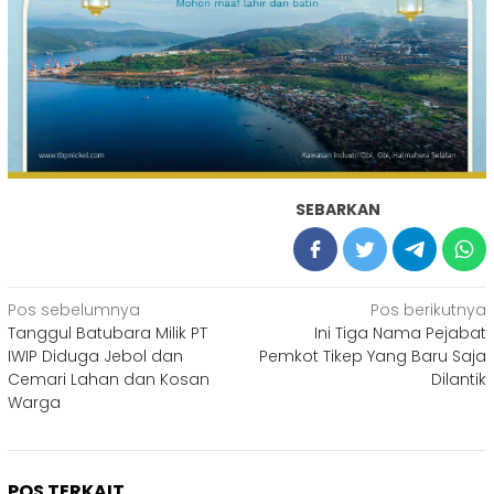
SEBARKAN
Navigasi
Pos sebelumnya
Pos berikutnya
Tanggul Batubara Milik PT
Ini Tiga Nama Pejabat
pos
IWIP Diduga Jebol dan
Pemkot Tikep Yang Baru Saja
Cemari Lahan dan Kosan
Dilantik
Warga
POS TERKAIT