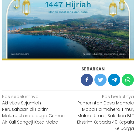
SEBARKAN
Navigasi
Pos sebelumnya
Pos berikutnya
Aktivitas Sejumlah
Pemerintah Desa Momole
pos
Perusahaan di Haltim,
Maba Halmahera Timur,
Maluku Utara diduga Cemari
Maluku Utara, Salurkan BLT
Air Kali Sangaji Kota Maba
Ekstrim Kepada 40 Kepala
Keluarga