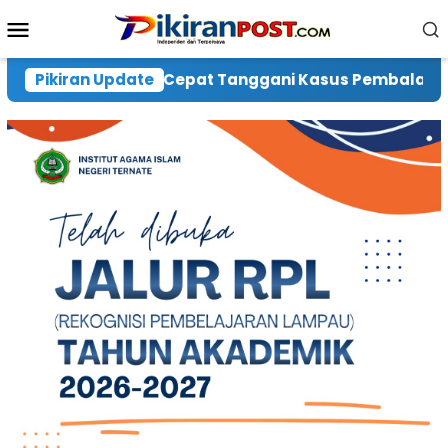
Loncat
Menu
ke
Mobile
konten
ni Kasus Pembalakan Liar di Desa Waringi, Warga Hara
Pikiran Update