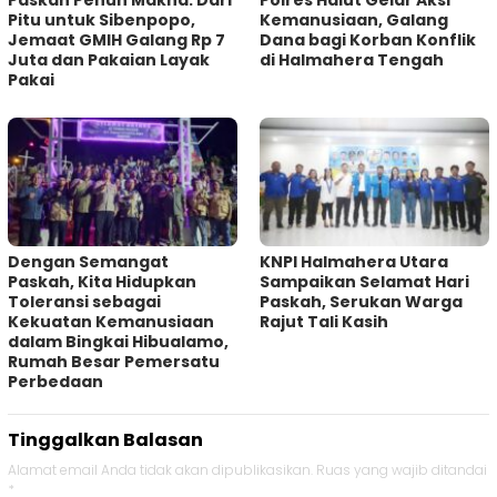
Paskah Penuh Makna: Dari
Polres Halut Gelar Aksi
Pitu untuk Sibenpopo,
Kemanusiaan, Galang
Jemaat GMIH Galang Rp 7
Dana bagi Korban Konflik
Juta dan Pakaian Layak
di Halmahera Tengah
Pakai
Dengan Semangat
KNPI Halmahera Utara
Paskah, Kita Hidupkan
Sampaikan Selamat Hari
Toleransi sebagai
Paskah, Serukan Warga
Kekuatan Kemanusiaan
Rajut Tali Kasih
dalam Bingkai Hibualamo,
Rumah Besar Pemersatu
Perbedaan
Tinggalkan Balasan
Alamat email Anda tidak akan dipublikasikan.
Ruas yang wajib ditandai
*